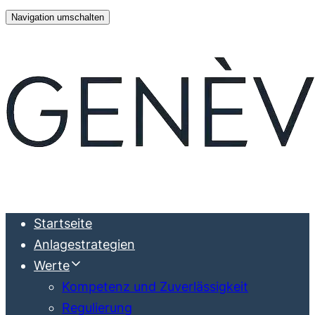
Links
Zur
Navigation umschalten
überspringen
Hauptnavigation
springen
Zum
Inhalt
springen
Startseite
Anlagestrategien
Werte
Kompetenz und Zuverlässigkeit
Regulierung