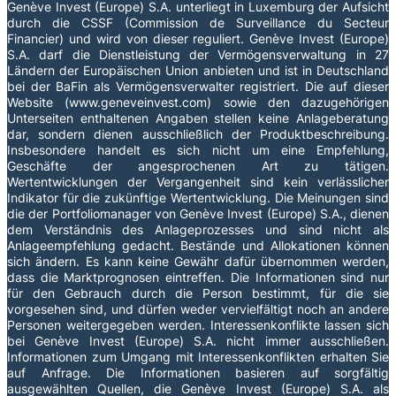
Genève Invest (Europe) S.A. unterliegt in Luxemburg der Aufsicht
durch die CSSF (Commission de Surveillance du Secteur
Financier) und wird von dieser reguliert. Genève Invest (Europe)
S.A. darf die Dienstleistung der Vermögensverwaltung in 27
Ländern der Europäischen Union anbieten und ist in Deutschland
bei der BaFin als Vermögensverwalter registriert. Die auf dieser
Website (www.geneveinvest.com) sowie den dazugehörigen
Unterseiten enthaltenen Angaben stellen keine Anlageberatung
dar, sondern dienen ausschließlich der Produktbeschreibung.
Insbesondere handelt es sich nicht um eine Empfehlung,
Geschäfte der angesprochenen Art zu tätigen.
Wertentwicklungen der Vergangenheit sind kein verlässlicher
Indikator für die zukünftige Wertentwicklung. Die Meinungen sind
die der Portfoliomanager von Genève Invest (Europe) S.A., dienen
dem Verständnis des Anlageprozesses und sind nicht als
Anlageempfehlung gedacht. Bestände und Allokationen können
sich ändern. Es kann keine Gewähr dafür übernommen werden,
dass die Marktprognosen eintreffen. Die Informationen sind nur
für den Gebrauch durch die Person bestimmt, für die sie
vorgesehen sind, und dürfen weder vervielfältigt noch an andere
Personen weitergegeben werden. Interessenkonflikte lassen sich
bei Genève Invest (Europe) S.A. nicht immer ausschließen.
Informationen zum Umgang mit Interessenkonflikten erhalten Sie
auf Anfrage. Die Informationen basieren auf sorgfältig
ausgewählten Quellen, die Genève Invest (Europe) S.A. als